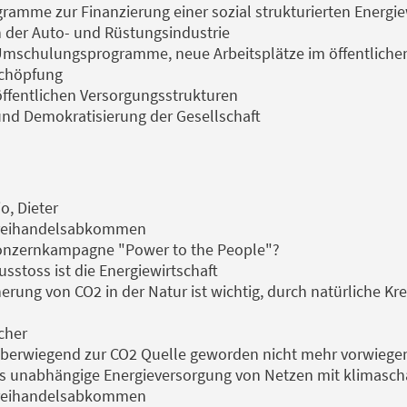
ogramme zur Finanzierung einer sozial strukturierten Energ
 der Auto- und Rüstungsindustrie
Umschulungsprogramme, neue Arbeitsplätze im öffentliche
schöpfung
fentlichen Versorgungsstrukturen
nd Demokratisierung der Gesellschaft
o, Dieter
reihandelsabkommen
onzernkampagne "Power to the People"?
stoss ist die Energiewirtschaft
rung von CO2 in der Natur ist wichtig, durch natürliche Kre
cher
überwiegend zur CO2 Quelle geworden nicht mehr vorwieg
unabhängige Energieversorgung von Netzen mit klimaschäd
reihandelsabkommen