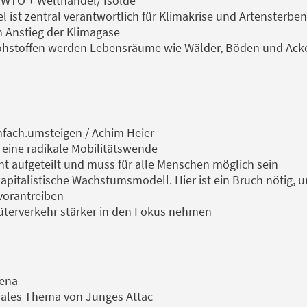
 WTO + Welthandel/ Isolde
l ist zentral verantwortlich für Klimakrise und Artensterben
en Anstieg der Klimagase
ohstoffen werden Lebensräume wie Wälder, Böden und Acker
fach.umsteigen / Achim Heier
 eine radikale Mobilitätswende
cht aufgeteilt und muss für alle Menschen möglich sein
kapitalistische Wachstumsmodell. Hier ist ein Bruch nötig, u
vorantreiben
Güterverkehr stärker in den Fokus nehmen
lena
trales Thema von Junges Attac