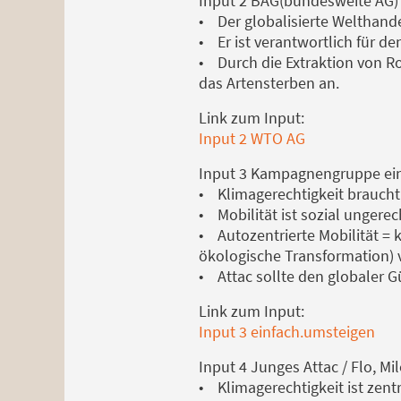
Input 2 BAG(bundesweite AG)
• Der globalisierte Welthande
• Er ist verantwortlich für d
• Durch die Extraktion von R
das Artensterben an.
Link zum Input:
Input 2 WTO AG
Input 3 Kampagnengruppe ein
• Klimagerechtigkeit braucht
• Mobilität ist sozial ungere
• Autozentrierte Mobilität = 
ökologische Transformation) 
• Attac sollte den globaler 
Link zum Input:
Input 3 einfach.umsteigen
Input 4 Junges Attac / Flo, Mi
• Klimagerechtigkeit ist zen