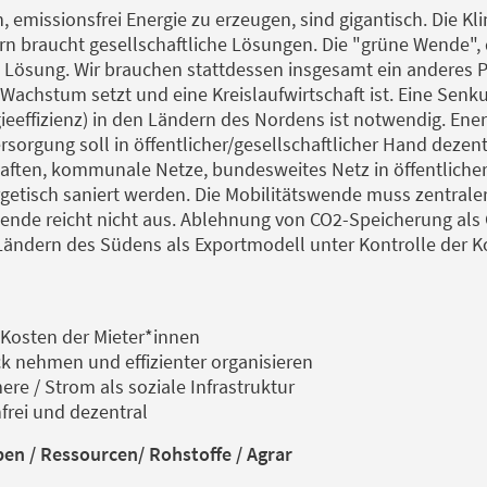
 emissionsfrei Energie zu erzeugen, sind gigantisch. Die Kli
n braucht gesellschaftliche Lösungen. Die "grüne Wende", di
ne Lösung. Wir brauchen stattdessen insgesamt ein anderes
Wachstum setzt und eine Kreislaufwirtschaft ist. Eine Sen
ieeffizienz) in den Ländern des Nordens ist notwendig. Ene
rsorgung soll in öffentlicher/gesellschaftlicher Hand deze
haften, kommunale Netze, bundesweites Netz in öffentlicher
isch saniert werden. Die Mobilitätswende muss zentraler
ende reicht nicht aus. Ablehnung von CO2-Speicherung al
Ländern des Südens als Exportmodell unter Kontrolle der K
 Kosten der Mieter*innen
ick nehmen und effizienter organisieren
re / Strom als soziale Infrastruktur
rei und dezentral
ben / Ressourcen/ Rohstoffe / Agrar