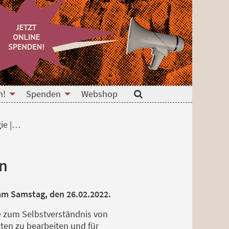
n!
Spenden
Webshop
Suche
gie |…
en
 am Samstag, den 26.02.2022.
re zum Selbstverständnis von
kten zu bearbeiten und für