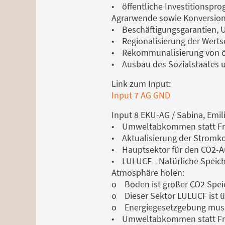
• öffentliche Investitionspr
Agrarwende sowie Konversion
• Beschäftigungsgarantien, 
• Regionalisierung der Wert
• Rekommunalisierung von öf
• Ausbau des Sozialstaates u
Link zum Input:
Input 7 AG GND
Input 8 EKU-AG / Sabina, Emili
• Umweltabkommen statt F
• Aktualisierung der Stromk
• Hauptsektor für den CO2-Aus
• LULUCF - Natürliche Speiche
Atmosphäre holen:
o Boden ist großer CO2 Spei
o Dieser Sektor LULUCF ist 
o Energiegesetzgebung muss 
• Umweltabkommen statt F