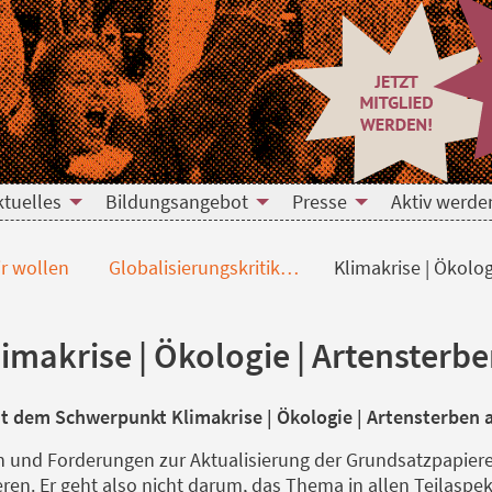
e | Artensterben
ktuelles
Bildungsangebot
Presse
Aktiv werde
r wollen
Globalisierungskritik…
Klimakrise | Ökolo
makrise | Ökologie | Artensterb
mit dem Schwerpunkt Klimakrise | Ökologie | Artensterben
sen und Forderungen zur Aktualisierung der Grundsatzpapie
ren. Er geht also nicht darum, das Thema in allen Teilaspe