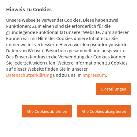
Direkt zum Hauptinhalt springen
Direkt zur Haupt-Navigation springen
Direkt zur Service-Navigation springen
Direkt zur Footer-Navigation springen
Direkt zum Footerinhalt springen
Meine
Mitglied
Hinweis zu Cookies
Spende
werden
Unsere Webseite verwendet Cookies. Diese haben zwei
Funktionen: Zum einen sind sie erforderlich für die
grundlegende Funktionalität unserer Website. Zum anderen
können wir mit Hilfe der Cookies unsere Inhalte für Sie
immer weiter verbessern. Hierzu werden pseudonymisierte
Gruppenbroschüre
Daten von Website-Besuchern gesammelt und ausgewertet.
www.attac.de
Das ist Attac
Netzwerk
Das Einverständnis in die Verwendung der Cookies können
Sie jederzeit widerrufen. Weitere Informationen zu Cookies
auf dieser Website finden Sie in unserer
Regionalgruppen
Gruppenbroschüre
Datenschutzerklärung
und zu uns im
Impressum
.
Die Gruppenbroschüre
Einstellungen
Bei allen Fragen rund um die Arbeit von Regionalgruppen
empfehlen wir Euch als erstes einen Blick in den "Leitfaden für
Alle Cookies ablehnen
Alle Cookies akzeptieren
Attac-Gruppen". Hier sind alle wichtigen Infos zum
organisatorischen Rahmen und jede Menge Praxis-Tipps (von A
wie Aktionen bis Z wie Zusammenarbeit in der Gruppe
verbessern) in kurzen Abschnitten gebündelt. Die
PDF-