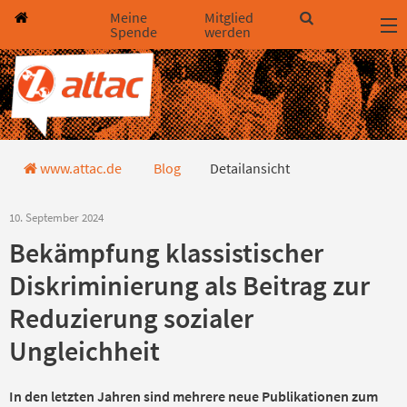
Direkt zum Hauptinhalt springen
Direkt zur Haupt-Navigation springen
Direkt zur Service-Navigation springen
Direkt zur Footer-Navigation springen
Direkt zum Footerinhalt springen
Meine
Mitglied
Spende
werden
Detailansicht
www.attac.de
Blog
Detailansicht
10. September 2024
Bekämpfung klassistischer
Diskriminierung als Beitrag zur
Reduzierung sozialer
Ungleichheit
In den letzten Jahren sind mehrere neue Publikationen zum