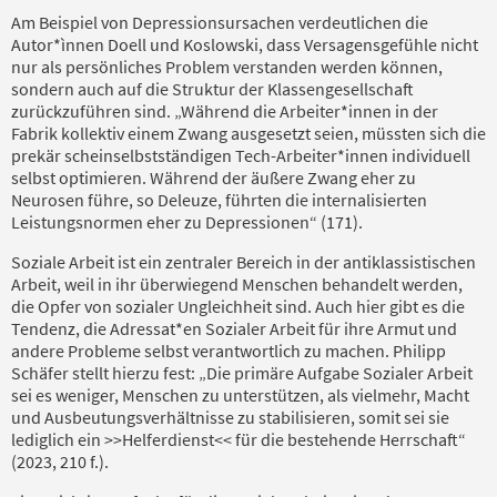
Am Beispiel von Depressionsursachen verdeutlichen die
Autor*ìnnen Doell und Koslowski, dass Versagensgefühle nicht
nur als persönliches Problem verstanden werden können,
sondern auch auf die Struktur der Klassengesellschaft
zurückzuführen sind. „Während die Arbeiter*innen in der
Fabrik kollektiv einem Zwang ausgesetzt seien, müssten sich die
prekär scheinselbstständigen Tech-Arbeiter*innen individuell
selbst optimieren. Während der äußere Zwang eher zu
Neurosen führe, so Deleuze, führten die internalisierten
Leistungsnormen eher zu Depressionen“ (171).
Soziale Arbeit ist ein zentraler Bereich in der antiklassistischen
Arbeit, weil in ihr überwiegend Menschen behandelt werden,
die Opfer von sozialer Ungleichheit sind. Auch hier gibt es die
Tendenz, die Adressat*en Sozialer Arbeit für ihre Armut und
andere Probleme selbst verantwortlich zu machen. Philipp
Schäfer stellt hierzu fest: „Die primäre Aufgabe Sozialer Arbeit
sei es weniger, Menschen zu unterstützen, als vielmehr, Macht
und Ausbeutungsverhältnisse zu stabilisieren, somit sei sie
lediglich ein >>Helferdienst<< für die bestehende Herrschaft“
(2023, 210 f.).