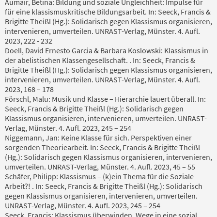
Aumair, Betina: Bildung und soziale Ungleichheit: Impulse für
für eine klassismuskritische Bildungsarbeit. In: Seeck, Francis &
Brigitte Theißl (Hg.): Solidarisch gegen Klassismus organisieren,
intervenieren, umverteilen. UNRAST-Verlag, Münster. 4. Aufl.
2023, 222 - 232
Doell, David Ernesto Garcia & Barbara Koslowski: Klassismus in
der abelistischen Klassengesellschaft. . In: Seeck, Francis &
Brigitte Theißl (Hg.): Solidarisch gegen Klassismus organisieren,
intervenieren, umverteilen. UNRAST-Verlag, Münster. 4. Aufl.
2023, 168 – 178
Förschl, Malu: Musik und Klasse – Hierarchie lauert überall. In:
Seeck, Francis & Brigitte Theißl (Hg.): Solidarisch gegen
Klassismus organisieren, intervenieren, umverteilen. UNRAST-
Verlag, Münster. 4. Aufl. 2023, 245 – 254
Niggemann, Jan: Keine Klasse für sich. Perspektiven einer
sorgenden Theoriearbeit. In: Seeck, Francis & Brigitte Theißl
(Hg.): Solidarisch gegen Klassismus organisieren, intervenieren,
umverteilen. UNRAST-Verlag, Münster. 4. Aufl. 2023, 45 – 55
Schäfer, Philipp: Klassismus – (k)ein Thema für die Soziale
Arbeit?! . In: Seeck, Francis & Brigitte Theißl (Hg.): Solidarisch
gegen Klassismus organisieren, intervenieren, umverteilen.
UNRAST-Verlag, Münster. 4. Aufl. 2023, 245 – 254
Seeck, Francis: Klassismus überwinden. Wege in eine sozial