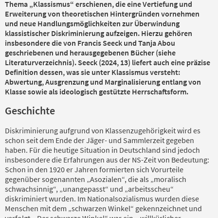
Thema „Klassismus“ erschienen, die eine Vertiefung und
Erweiterung von theoretischen Hintergründen vornehmen
und neue Handlungsmöglichkeiten zur Überwindung
klassistischer Diskriminierung aufzeigen. Hierzu gehören
insbesondere die von Francis Seeck und Tanja Abou
geschriebenen und herausgegebenen Bücher (siehe
Literaturverzeichnis). Seeck (2024, 13) liefert auch eine präzise
Definition dessen, was sie unter Klassismus versteht:
Abwertung, Ausgrenzung und Marginalisierung entlang von
Klasse sowie als ideologisch gestützte Herrschaftsform.
Geschichte
Diskriminierung aufgrund von Klassenzugehörigkeit wird es
schon seit dem Ende der Jäger- und Sammlerzeit gegeben
haben. Für die heutige Situation in Deutschland sind jedoch
insbesondere die Erfahrungen aus der NS-Zeit von Bedeutung:
Schon in den 1920 er Jahren formierten sich Vorurteile
gegenüber sogenannten „Asozialen“, die als „moralisch
schwachsinnig“, „unangepasst“ und „arbeitsscheu“
diskriminiert wurden. Im Nationalsozialismus wurden diese
Menschen mit dem „schwarzen Winkel“ gekennzeichnet und
verfolgt. „Der schwarze Winkel“ war ein – willkürlicher –