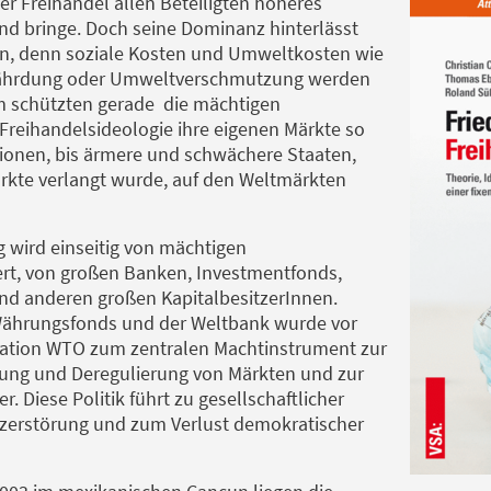
er Freihandel allen Beteiligten höheres
 bringe. Doch seine Dominanz hinterlässt
en, denn soziale Kosten und Umweltkosten wie
efährdung oder Umweltverschmutzung werden
m schützten gerade die mächtigen
Freihandelsideologie ihre eigenen Märkte so
ionen, bis ärmere und schwächere Staaten,
rkte verlangt wurde, auf den Weltmärkten
wird einseitig von mächtigen
ert, von großen Banken, Investmentfonds,
nd anderen großen KapitalbesitzerInnen.
ährungsfonds und der Weltbank wurde vor
sation WTO zum zentralen Machtinstrument zur
rung und Deregulierung von Märkten und zur
er. Diese Politik führt zu gesellschaftlicher
zerstörung und zum Verlust demokratischer