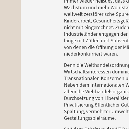
Immer wieder heißt es, dass d
Wachstum und mehr Wohlstand
weltweit zerstörerische Spur
Kinderarbeit, Gesundheitsg
nicht mit eingerechnet. Zude
Industrieländer entgegen der 
lange mit Zöllen und Subvent
von denen die Öffnung der Mä
niederkonkurriert waren.
Denn die Welthandelsordnung 
Wirtschaftsinteressen domini
Transnationalen Konzernen u
Neben dem Internationalen W
allem die Welthandelsorgani
Durchsetzung von Liberalisie
Privatisierung öffentlicher Güt
Spaltung, vermehrter Umwelt
Gestaltungsspielräume.