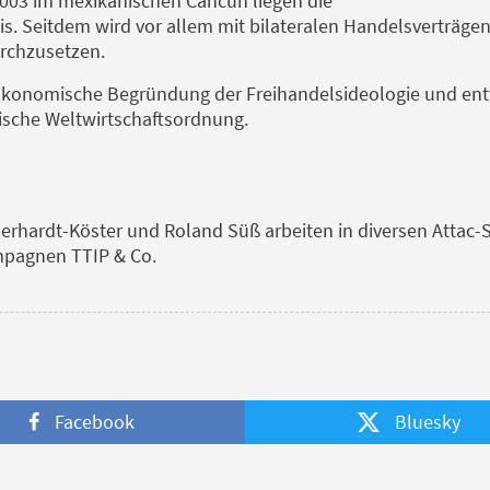
003 im ­mexikanischen Cancun liegen die
. Seitdem wird vor allem mit bilateralen Handelsverträgen 
rchzusetzen.
 ökonomische Begründung der Freihandelsideologie und ent
ische Weltwirtschaftsordnung.
berhardt-Köster und Roland Süß arbeiten in diversen Attac
mpagnen TTIP & Co.
Facebook
Bluesky