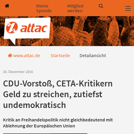
Direkt zum Hauptinhalt springen
Direkt zur Haupt-Navigation springen
Direkt zur Service-Navigation springen
Direkt zur Footer-Navigation springen
Direkt zum Footerinhalt springen
Meine
Mitglied
Spende
werden
Detailansicht
www.attac.de
Startseite
Detailansicht
20. Dezember 2016
CDU-Vorstoß, CETA-Kritikern
Geld zu streichen, zutiefst
undemokratisch
Kritik an Freihandelspolitik nicht gleichbedeutend mit
Ablehnung der Europäischen Union