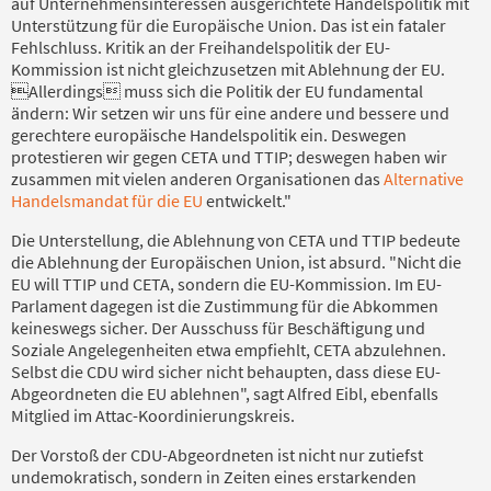
auf Unternehmensinteressen ausgerichtete Handelspolitik mit
Unterstützung für die Europäische Union. Das ist ein fataler
Fehlschluss. Kritik an der Freihandelspolitik der EU-
Kommission ist nicht gleichzusetzen mit Ablehnung der EU.
Allerdings muss sich die Politik der EU fundamental
ändern: Wir setzen wir uns für eine andere und bessere und
gerechtere europäische Handelspolitik ein. Deswegen
protestieren wir gegen CETA und TTIP; deswegen haben wir
zusammen mit vielen anderen Organisationen das
Alternative
Handelsmandat für die EU
entwickelt."
Die Unterstellung, die Ablehnung von CETA und TTIP bedeute
die Ablehnung der Europäischen Union, ist absurd. "Nicht die
EU will TTIP und CETA, sondern die EU-Kommission. Im EU-
Parlament dagegen ist die Zustimmung für die Abkommen
keineswegs sicher. Der Ausschuss für Beschäftigung und
Soziale Angelegenheiten etwa empfiehlt, CETA abzulehnen.
Selbst die CDU wird sicher nicht behaupten, dass diese EU-
Abgeordneten die EU ablehnen", sagt Alfred Eibl, ebenfalls
Mitglied im Attac-Koordinierungskreis.
Der Vorstoß der CDU-Abgeordneten ist nicht nur zutiefst
undemokratisch, sondern in Zeiten eines erstarkenden