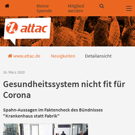
Direkt zum Hauptinhalt springen
Direkt zur Haupt-Navigation springen
Direkt zur Service-Navigation springen
Direkt zur Footer-Navigation springen
Direkt zum Footerinhalt springen
Meine
Mitglied
Spende
werden
Detailansicht
www.attac.de
Neuigkeiten
Detailansicht
16. März 2020
Gesundheitssystem nicht fit für
Corona
Spahn-Aussagen im Faktencheck des Bündnisses
"Krankenhaus statt Fabrik"