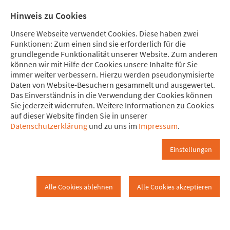
Direkt zum Hauptinhalt springen
Direkt zur Haupt-Navigation springen
Direkt zur Service-Navigation springen
Direkt zur Footer-Navigation springen
Direkt zum Footerinhalt springen
Meine
Mitglied
Hinweis zu Cookies
Spende
werden
Unsere Webseite verwendet Cookies. Diese haben zwei
Funktionen: Zum einen sind sie erforderlich für die
grundlegende Funktionalität unserer Website. Zum anderen
können wir mit Hilfe der Cookies unsere Inhalte für Sie
immer weiter verbessern. Hierzu werden pseudonymisierte
Tagesordnung
Daten von Website-Besuchern gesammelt und ausgewertet.
www.attac.de
Das ist Attac
Organisation
Das Einverständnis in die Verwendung der Cookies können
Sie jederzeit widerrufen. Weitere Informationen zu Cookies
auf dieser Website finden Sie in unserer
Rat
Sitzungen
2009
27.b.29.11.2009
Datenschutzerklärung
und zu uns im
Impressum
.
Tagesordnung
Einstellungen
Tagungsordnungsvorschlag vom 24.11.2009
Freitag
Alle Cookies ablehnen
Alle Cookies akzeptieren
18:00 Uhr
Ankunft und Abendessen