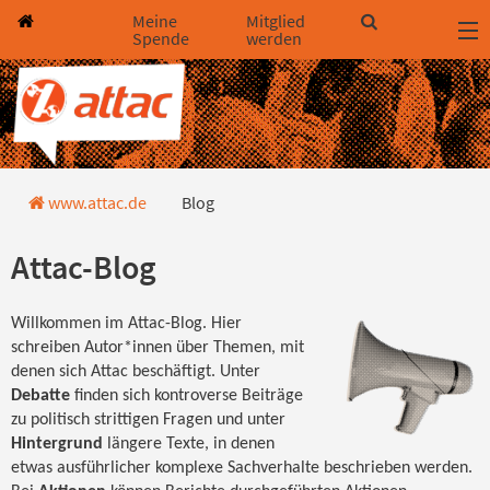
Direkt zum Hauptinhalt springen
Direkt zur Haupt-Navigation springen
Direkt zur Service-Navigation springen
Direkt zur Footer-Navigation springen
Direkt zum Footerinhalt springen
Meine
Mitglied
Spende
werden
Blog
www.attac.de
Blog
Attac-Blog
Willkommen im Attac-Blog. Hier
schreiben Autor*innen über Themen, mit
denen sich Attac beschäftigt. Unter
Debatte
finden sich kontroverse Beiträge
zu politisch strittigen Fragen und unter
Hintergrund
längere Texte, in denen
etwas ausführlicher komplexe Sachverhalte beschrieben werden.