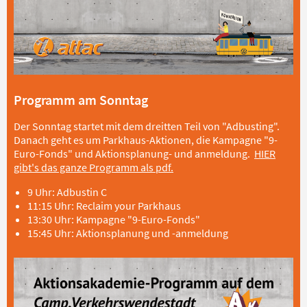
Programm am Sonntag
Der Sonntag startet mit dem dreitten Teil von "Adbusting".
Danach geht es um Parkhaus-Aktionen, die Kampagne "9-
Euro-Fonds" und Aktionsplanung- und anmeldung.
HIER
gibt's das ganze Programm als pdf.
9 Uhr: Adbustin C
11:15 Uhr: Reclaim your Parkhaus
13:30 Uhr: Kampagne "9-Euro-Fonds"
15:45 Uhr: Aktionsplanung und -anmeldung